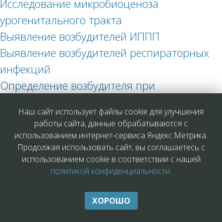
Исследование микробиоценоза
урогенитального тракта
Выявление возбудителей ИППП
Выявление возбудителей респираторных
инфекций
Определение возбудителя при
воспалительных заболеваниях глаз
Наш сайт использует файлы cookie для улучшения
Определение антител в сыворотке крови
работы сайта, данные обрабатываются с
Определение возбудителей заболеваний в
использованием интернет-сервиса Яндекс.Метрика.
Продолжая использовать сайт, вы соглашаетесь с
различных биоматериалах
использованием cookie в соответствии с нашей
Гормональные исследования
политикой конфиденциальности.
ВАЖНО ЗНАТЬ:
ХОРОШО
Что такое грипп и какова его опасность?