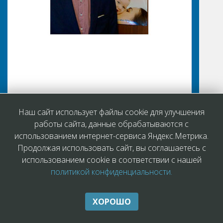
Яковлев Евгений Игоревич
Наш сайт использует файлы cookie для улучшения
работы сайта, данные обрабатываются с
Младший научный сотрудник
использованием интернет-сервиса Яндекс.Метрика.
Продолжая использовать сайт, вы соглашаетесь с
Наши ценности и наш путь
использованием cookie в соответствии с нашей
политикой конфиденциальности.
— дарить здоровье вашим
детям
ХОРОШО
Мы заботимся о самом важном в жизни каждого