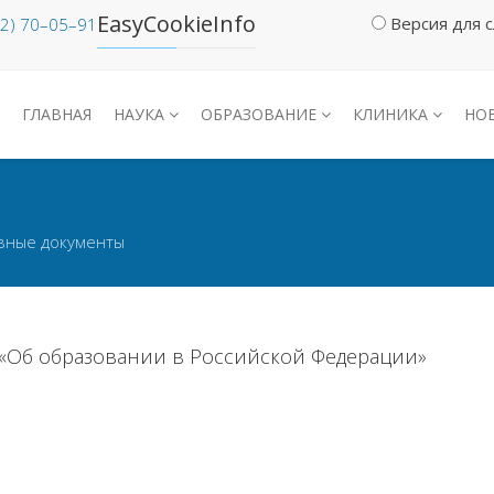
EasyCookieInfo
Версия для 
12) 70–05–91
ГЛАВНАЯ
НАУКА
ОБРАЗОВАНИЕ
КЛИНИКА
НО
вные документы
З «Об образовании в Российской Федерации»